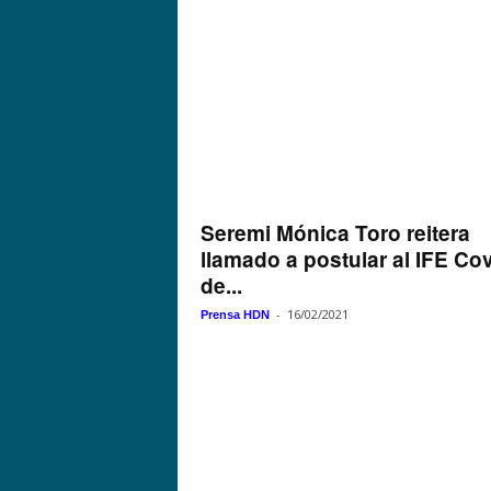
Seremi Mónica Toro reitera
llamado a postular al IFE Co
de...
-
16/02/2021
Prensa HDN