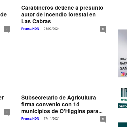
Carabineros detiene a presunto
 de
autor de incendio forestal en
Las Cabras
-
05/02/2024
0
0
Prensa HDN
er
Subsecretario de Agricultura
firma convenio con 14
municipios de O’Higgins para...
0
-
17/11/2021
0
Prensa HDN