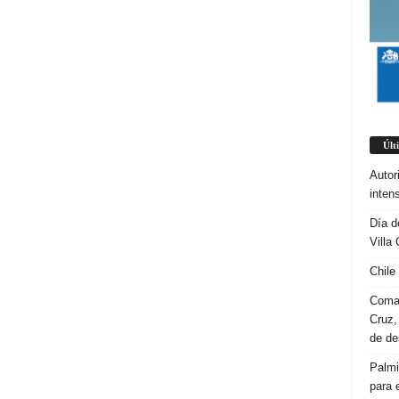
Últ
Autor
inten
Día d
Villa 
Chile
Coman
Cruz,
de d
Palmi
para 