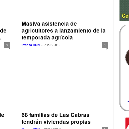
Masiva asistencia de
 de
agricultores a lanzamiento de la
.
temporada agrícola
-
23/05/2019
0
0
Prensa HDN
de
68 familias de Las Cabras
tendrán viviendas propias