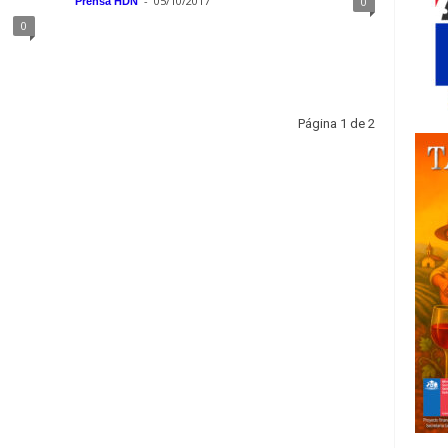
-
05/10/2017
0
Prensa HDN
0
Página 1 de 2