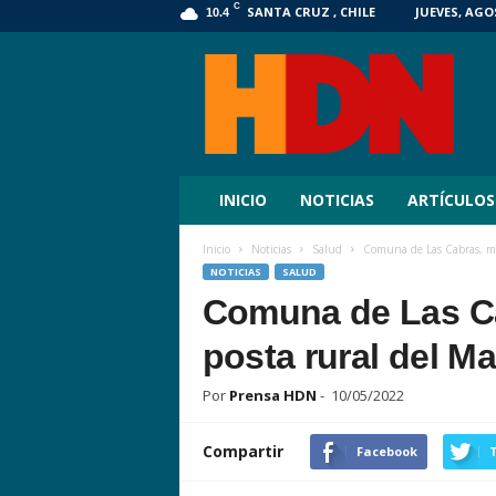
C
SANTA CRUZ , CHILE
JUEVES, AGOS
10.4
HDN
Digital
INICIO
NOTICIAS
ARTÍCULOS
Inicio
Noticias
Salud
Comuna de Las Cabras, muj
NOTICIAS
SALUD
Comuna de Las Cab
posta rural del M
Por
Prensa HDN
-
10/05/2022
Compartir
Facebook
T