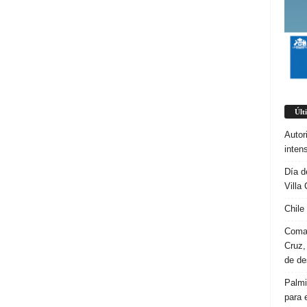
Últ
Autor
inten
Día d
Villa 
Chile
Coman
Cruz,
de d
Palmi
para 