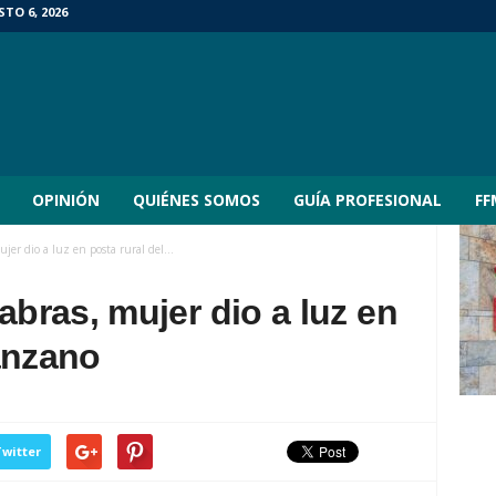
TO 6, 2026
OPINIÓN
QUIÉNES SOMOS
GUÍA PROFESIONAL
FF
er dio a luz en posta rural del...
ras, mujer dio a luz en
anzano
witter