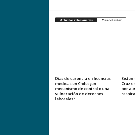
Artículos relacionados
Más del autor
Días de carencia en licencias
Sistem
médicas en Chile: ¿un
Cruz e
mecanismo de control o una
por au
vulneración de derechos
respira
laborales?