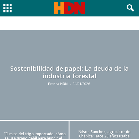
ACTUALIDAD
AGRICULTURA
CULTURA Y ESPECTÁCULOS
DEPORTE
EDUCACIÓN
EMERGENCIAS
INTERNACIONAL
LOCALES
MUNICIPALIDAD SANTA CRUZ
NACIONAL
NEGOCIOS Y TURISMO
POLICIAL
POLÍTICA
SALUD
Sostenibilidad de papel: La deuda de la
industria forestal
-
24/01/2026
Prensa HDN
Nilson Sánchez, agricultor de
“El mito del trigo importado: cómo
Chépica: Hace 20 años usaba
se usa grano débil para hundir el...