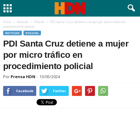
Inicio
Noticias
Policial
PDI Santa Cruz detiene a mujer por micro tráfico en
procedimiento policial
NOTICIAS
POLICIAL
PDI Santa Cruz detiene a mujer
por micro tráfico en
procedimiento policial
Por
Prensa HDN
-
13/05/2024
Facebook
Twitter