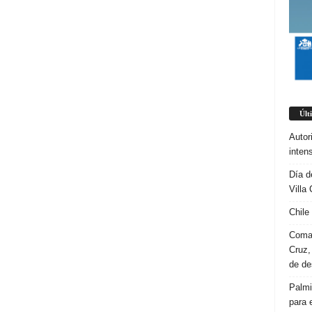
Últ
Autor
inten
Día d
Villa 
Chile
Coman
Cruz,
de d
Palmi
para 