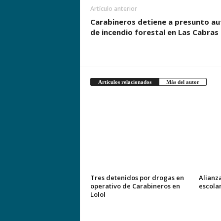
Artículo anterior
Carabineros detiene a presunto au
de incendio forestal en Las Cabras
Artículos relacionados
Más del autor
Tres detenidos por drogas en
Alianz
operativo de Carabineros en
escola
Lolol