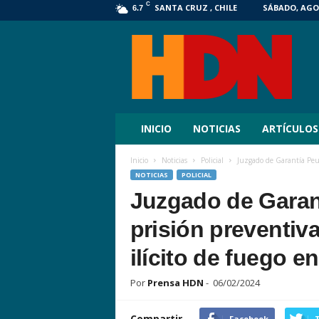
C
SANTA CRUZ , CHILE
SÁBADO, AGOS
6.7
HDN
Digital
INICIO
NOTICIAS
ARTÍCULOS
Inicio
Noticias
Policial
Juzgado de Garantía Peum
NOTICIAS
POLICIAL
Juzgado de Garan
prisión preventiv
ilícito de fuego e
Por
Prensa HDN
-
06/02/2024
Compartir
Facebook
T