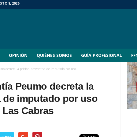
TO 8, 2026
OPINIÓN
QUIÉNES SOMOS
GUÍA PROFESIONAL
FF
o decreta la prisión preventiva de imputado por uso...
tía Peumo decreta la
a de imputado por uso
n Las Cabras
witter