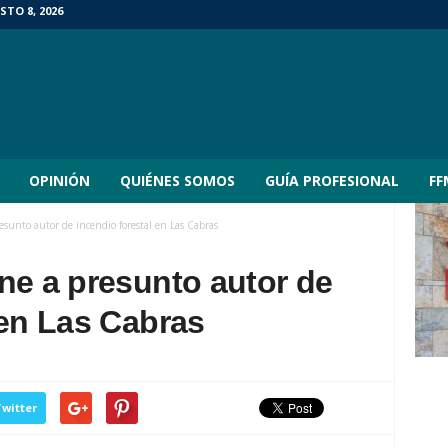
TO 8, 2026
OPINIÓN
QUIÉNES SOMOS
GUÍA PROFESIONAL
FF
esunto autor de incendio forestal en Las Cabras
ne a presunto autor de
 en Las Cabras
witter