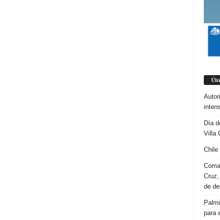
Últ
Autor
inten
Día d
Villa 
Chile
Coman
Cruz,
de d
Palmi
para 