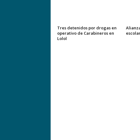
Tres detenidos por drogas en
Alianz
operativo de Carabineros en
escola
Lolol