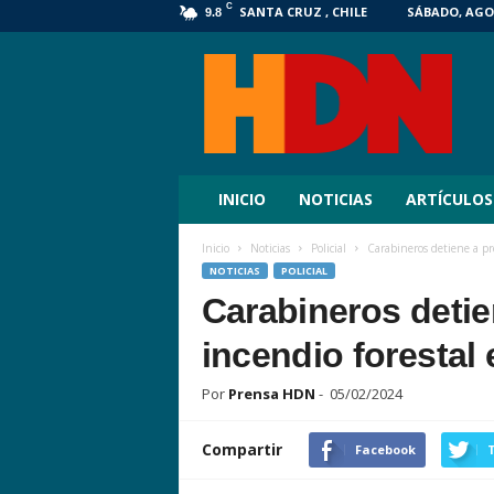
C
SANTA CRUZ , CHILE
SÁBADO, AGOS
9.8
HDN
Digital
INICIO
NOTICIAS
ARTÍCULOS
Inicio
Noticias
Policial
Carabineros detiene a pr
NOTICIAS
POLICIAL
Carabineros detie
incendio forestal
Por
Prensa HDN
-
05/02/2024
Compartir
Facebook
T