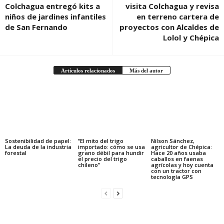
Colchagua entregó kits a
visita Colchagua y revisa
niños de jardines infantiles
en terreno cartera de
de San Fernando
proyectos con Alcaldes de
Lolol y Chépica
Artículos relacionados
Más del autor
Sostenibilidad de papel:
“El mito del trigo
Nilson Sánchez,
La deuda de la industria
importado: cómo se usa
agricultor de Chépica:
forestal
grano débil para hundir
Hace 20 años usaba
el precio del trigo
caballos en faenas
chileno”
agrícolas y hoy cuenta
con un tractor con
tecnología GPS