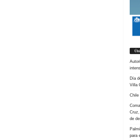
Últ
Autor
inten
Día d
Villa 
Chile
Coman
Cruz,
de d
Palmi
para 