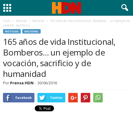
Inicio
Noticias
Nacional
165 años de vida Institucional, Bomberos… un ejemplo de
vocación, sacrificio y...
NOTICIAS
NACIONAL
165 años de vida Institucional,
Bomberos… un ejemplo de
vocación, sacrificio y de
humanidad
Por
Prensa HDN
-
30/06/2016
Facebook
Twitter