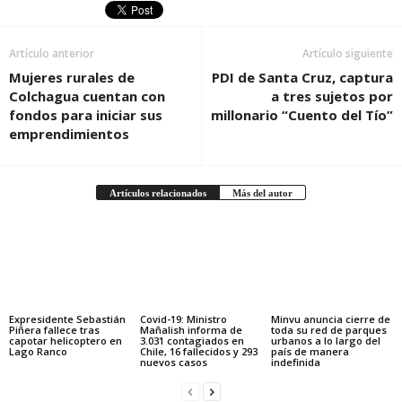
Artículo anterior
Artículo siguiente
Mujeres rurales de
PDI de Santa Cruz, captura
Colchagua cuentan con
a tres sujetos por
fondos para iniciar sus
millonario “Cuento del Tío”
emprendimientos
Artículos relacionados
Más del autor
Expresidente Sebastián
Covid-19: Ministro
Minvu anuncia cierre de
Piñera fallece tras
Mañalish informa de
toda su red de parques
capotar helicoptero en
3.031 contagiados en
urbanos a lo largo del
Lago Ranco
Chile, 16 fallecidos y 293
país de manera
nuevos casos
indefinida