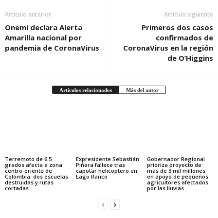
Artículo anterior
Artículo siguiente
Onemi declara Alerta
Primeros dos casos
Amarilla nacional por
confirmados de
pandemia de CoronaVirus
CoronaVirus en la región
de O’Higgins
Artículos relacionados
Más del autor
Terremoto de 6.5
Expresidente Sebastián
Gobernador Regional
grados afecta a zona
Piñera fallece tras
prioriza proyecto de
centro-oriente de
capotar helicoptero en
más de 3 mil millones
Colombia: dos escuelas
Lago Ranco
en apoyo de pequeños
destruidas y rutas
agricultores afectados
cortadas
por las lluvias