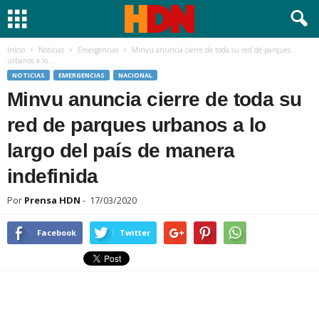
Inicio
Noticias
Emergencias
Minvu anuncia cierre de toda su red de parques
urbanos a lo...
NOTICIAS
EMERGENCIAS
NACIONAL
Minvu anuncia cierre de toda su
red de parques urbanos a lo
largo del país de manera
indefinida
Por
Prensa HDN
-
17/03/2020
Facebook
Twitter