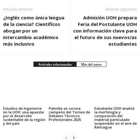
Artículo anterior
Artículo siguiente
¿Inglés como única lengua
Admisión UOH prepara
de la ciencia? Científicos
Feria del Postulante UOH
abogan por un
con información clave para
intercambio académico
el futuro de sus nuevos/as
más inclusivo
estudiantes
Artículos relacionados
Más del autor
Estudios de Ingeniería
Palmilla se corona
Estudiante UOH analizó
en la UOH: una apuesta
campeón del Torneo de
la morfología y
por el desarrollo
Debates Técnicos
composición del
sustentable de la región
Profesionales 2025
material particulado
y del país
suspendido en el aire de
Rancagua