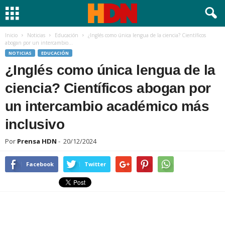
Inicio
Noticias
Educación
¿Inglés como única lengua de la ciencia? Científicos
abogan por un intercambio...
NOTICIAS
EDUCACIÓN
¿Inglés como única lengua de la
ciencia? Científicos abogan por
un intercambio académico más
inclusivo
Por
Prensa HDN
-
20/12/2024
Facebook
Twitter