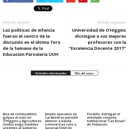
Artículo anterior
Artículo siguiente
Las políticas de infancia
Universidad de O’Higgins
fueron el centro de la
distingue a sus mejores
discusión en el último foro
profesores con la
de la Semana de la
“Excelencia Docente 2017”
Educación Parvularia UOH
Artículos relacionados
Más del autor
Alza de combustibles
Amplio operativo de
Peralillo: Entregan el
golpea al maíz en
Carabineros permite
anhelado conjunto
O’Higgins y Agricultores
detener a banda
habitacional “Las Rosas”
Unidos exige medidas
criminal tras robo a
de Población
urgentes al Gobierno
sucursal Entel en