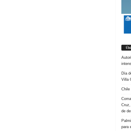
Últ
Autor
inten
Día d
Villa 
Chile
Coman
Cruz,
de d
Palmi
para 