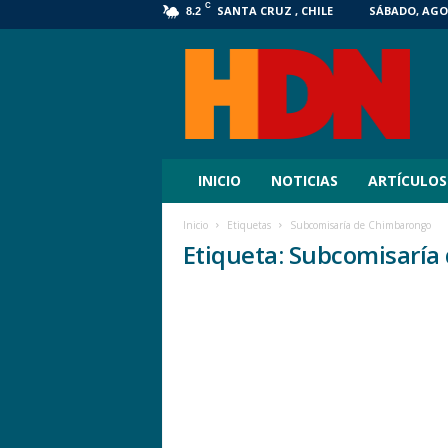
C
SANTA CRUZ , CHILE
SÁBADO, AGOS
8.2
HDN
Digital
INICIO
NOTICIAS
ARTÍCULOS
Inicio
Etiquetas
Subcomisaría de Chimbarongo
Etiqueta: Subcomisarí