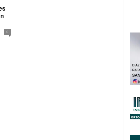
es
en
0