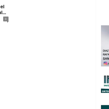
el
...
0