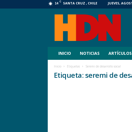
C
SANTA CRUZ , CHILE
JUEVES, AGOST
14
HDN
Digital
INICIO
NOTICIAS
ARTÍCULOS
Inicio
Etiquetas
Seremi de desarrollo social
Etiqueta: seremi de desa