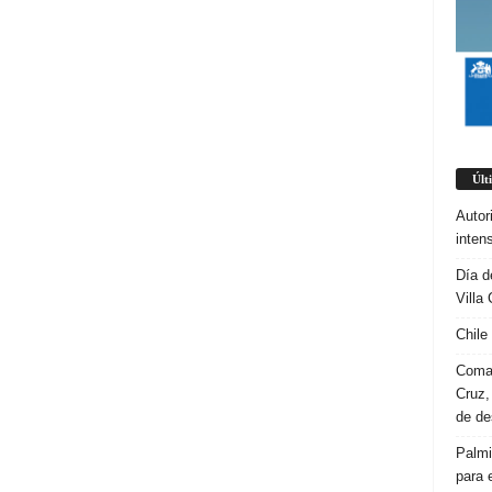
Últ
Autor
inten
Día d
Villa 
Chile
Coman
Cruz,
de d
Palmi
para 