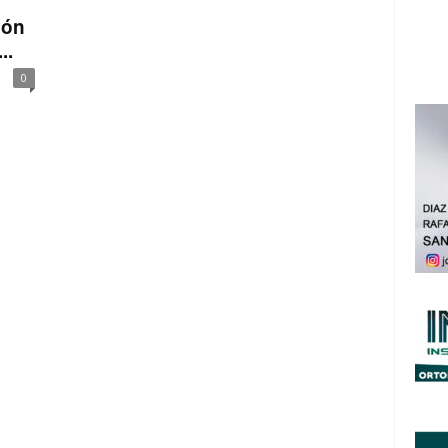
ión
..
0