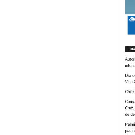
Últ
Autor
inten
Día d
Villa 
Chile
Coman
Cruz,
de d
Palmi
para 