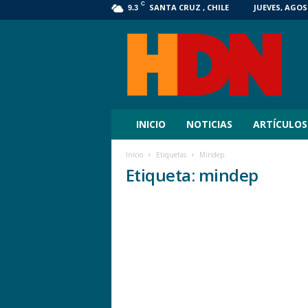
C
SANTA CRUZ , CHILE
JUEVES, AGOST
9.3
HDN
Digital
INICIO
NOTICIAS
ARTÍCULOS
Inicio
Etiquetas
Mindep
Etiqueta: mindep