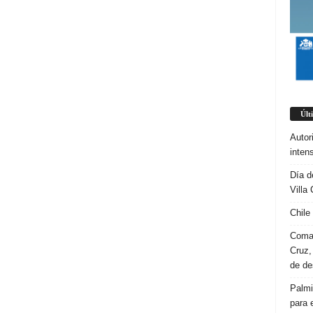
Últ
Autor
inten
Día d
Villa 
Chile
Coman
Cruz,
de d
Palmi
para 