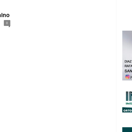
hino
0