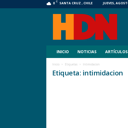
C
SANTA CRUZ , CHILE
JUEVES, AGOSTO
8
HDN
Digital
INICIO
NOTICIAS
ARTÍCULOS
Inicio
Etiquetas
Intimidacion
Etiqueta: intimidacion