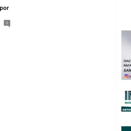
 por
0