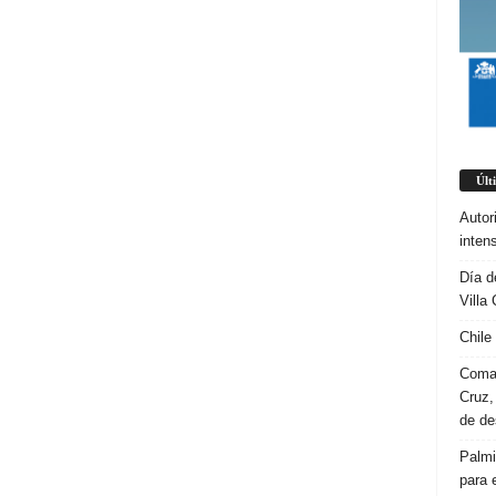
Últ
Autor
inten
Día d
Villa 
Chile
Coman
Cruz,
de d
Palmi
para 