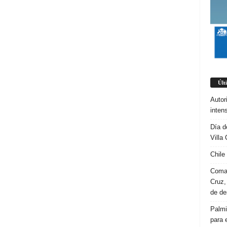
Últ
Autor
inten
Día d
Villa 
Chile
Coman
Cruz,
de d
Palmi
para 