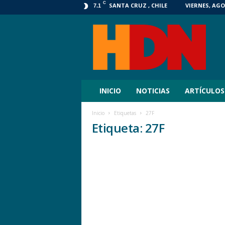
C
SANTA CRUZ , CHILE
VIERNES, AGO
7.1
HDN
Digital
INICIO
NOTICIAS
ARTÍCULOS
Inicio
Etiquetas
27F
Etiqueta: 27F