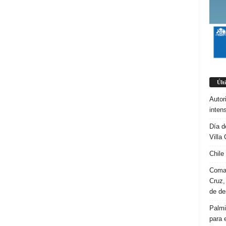
Últ
Autor
inten
Día d
Villa 
Chile
Coman
Cruz,
de d
Palmi
para 