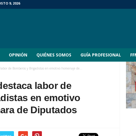
TO 9, 2026
OPINIÓN
QUIÉNES SOMOS
GUÍA PROFESIONAL
FF
labor de Bomberos y Brigadistas en emotivo homenaje de...
destaca labor de
distas en emotivo
ara de Diputados
witter