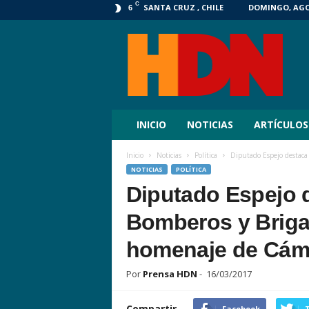
C
SANTA CRUZ , CHILE
DOMINGO, AGOS
6
HDN
Digital
INICIO
NOTICIAS
ARTÍCULOS
Inicio
Noticias
Política
Diputado Espejo destaca 
NOTICIAS
POLÍTICA
Diputado Espejo 
Bomberos y Briga
homenaje de Cám
Por
Prensa HDN
-
16/03/2017
Compartir
Facebook
T