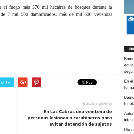
 el fuego más 370 mil hectáres de bosques durante la
 de 7 mil 500 damnificados, más de mil 600 viviendas
Últ
Barri
equip
segur
En el
witter
forma
Barri
Artículo siguiente
forta
l
En Las Cabras una veintena de
Autor
o
personas lesionan a carabineros para
inten
evitar detención de sujetos
Día d