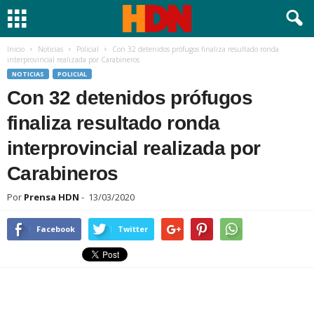
Inicio
Noticias
Policial
Con 32 detenidos prófugos finaliza resultado ronda
interprovincial realizada por Carabineros
NOTICIAS
POLICIAL
Con 32 detenidos prófugos
finaliza resultado ronda
interprovincial realizada por
Carabineros
Por
Prensa HDN
-
13/03/2020
Facebook
Twitter