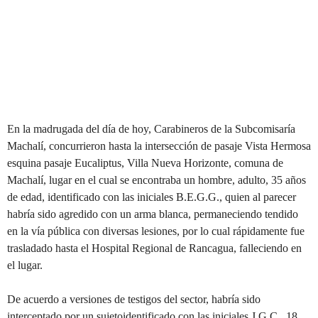
En la madrugada del día de hoy, Carabineros de la
Subcomisaría
Machalí
, concurrieron hasta la intersección de
pasaje Vista Hermosa
esquina
pasaje Eucaliptus
,
Villa Nueva Horizonte
, comuna de
Machalí
, lugar en el cual se encontraba
un hombre, adulto, 3
5
años
de edad, identificado
con las iniciales
B
.
E
.
G.G
.,
quien
al parecer
habría sido agredido con un arma blanca, permaneciendo
tendido
en la vía pública con
diversas lesiones
,
por lo cual
rápidamente
fue
trasladado hasta el
Hospital Regional de Rancagua
, falleciendo en
el lugar.
De acuerdo a versiones de testigos del sector, habría sido
interceptado por un sujeto
identificado con las iniciales J.G.C., 18