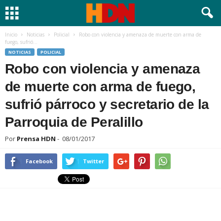
Inicio
Noticias
Policial
Robo con violencia y amenaza de muerte con arma de
fuego, sufrió...
NOTICIAS
POLICIAL
Robo con violencia y amenaza
de muerte con arma de fuego,
sufrió párroco y secretario de la
Parroquia de Peralillo
Por
Prensa HDN
-
08/01/2017
Facebook
Twitter