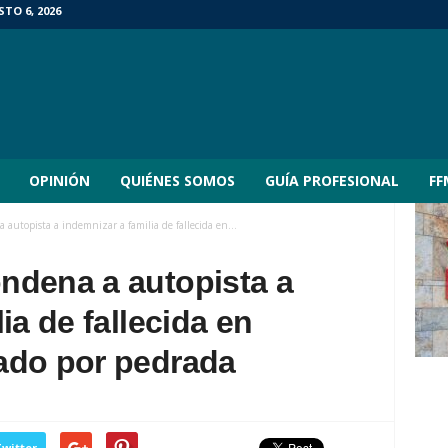
TO 6, 2026
OPINIÓN
QUIÉNES SOMOS
GUÍA PROFESIONAL
FF
autopista a indemnizar a familia de fallecida en...
ndena a autopista a
ia de fallecida en
ado por pedrada
witter