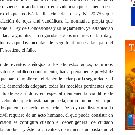
 se viene narrando queda en evidencia que si bien fue el
ro el que motivó la dictación de la Ley N° 20.753 que
stalación de rejas anti vandálicas, la normativa propia que
mente la Ley de Concesiones y su reglamento, ya establecían
dada a garantizar la seguridad de los usuarios en la ruta y,
todas aquellas medidas de seguridad necesarias para el
, sostiene el fallo.
n de eventos análogos a los de estos autos, ocurridos
sido de público conocimiento, hacía plenamente previsible
e para cumplir con el deber de velar por la seguridad vial
ue la demandada adoptara todas las medidas pertinentes que
nto de esta índole, en especial mantener la vía libre de
 vehículos que transitaban por ella, como también velar por
, lo que en la especie no ocurrió. De lo ya analizado resulta
 civil requiere de un acto humano, el que puede consistir en
misión se configura cuando el deber general de cuidado
da conducta y éste no la realizó, de manera que basta que el