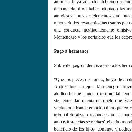
autor no haya actuado, debiendo y pud
demandada al no haber adoptado las med
atraviesos libres de elementos que pued
ni tomado los resguardos necesarios para e
una conducta negligentemente omisiva
Montenegro y los perjuicios que los actor
Pago a hermanos
Sobre del pago indemnizatorio a los herma
“Que los jueces del fondo, luego de anali
Andrea Inés Urrejola Montenegro provo
aludiendo que tanto la testimonial ren
siguientes dan cuenta del duelo que ést
verdadero alcance emocional en que en ca
tribunal de alzada reconoce que la mue
ambas instancias se rechazó el daño moral 
beneficio de los hijos, cónyuge y padre