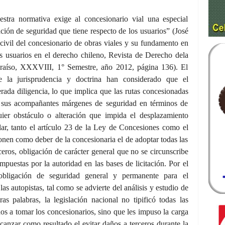
stra normativa exige al concesionario vial una especial
ación de seguridad que tiene respecto de los usuarios” (José
civil del concesionario de obras viales y su fundamento en
os usuarios en el derecho chileno, Revista de Derecho dela
paraíso, XXXVIII, 1° Semestre, año 2012, página 136). El
ue la jurisprudencia y doctrina han considerado que el
ada diligencia, lo que implica que las rutas concesionadas
y sus acompañantes márgenes de seguridad en términos de
uier obstáculo o alteración que impida el desplazamiento
lar, tanto el artículo 23 de la Ley de Concesiones como el
onen como deber de la concesionaria el de adoptar todas las
ceros, obligación de carácter general que no se circunscribe
mpuestas por la autoridad en las bases de licitación. Por el
 obligación de seguridad general y permanente para el
as autopistas, tal como se advierte del análisis y estudio de
as palabras, la legislación nacional no tipificó todas las
s a tomar los concesionarios, sino que les impuso la carga
canzar como resultado el evitar daños a terceros durante la