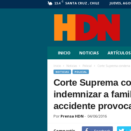
C
SANTA CRUZ , CHILE
JUEVES, AGOS
13.4
HDN
Digital
INICIO
NOTICIAS
ARTÍCULOS
Inicio
Noticias
Policial
Corte Suprema condena a 
NOTICIAS
POLICIAL
Corte Suprema co
indemnizar a famil
accidente provoc
Por
Prensa HDN
-
04/06/2016
Compartir
Facebook
T