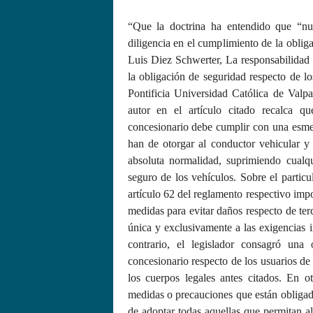
“Que la doctrina ha entendido que “nue
diligencia en el cumplimiento de la oblig
Luis Diez Schwerter, La responsabilidad 
la obligación de seguridad respecto de l
Pontificia Universidad Católica de Val
autor en el artículo citado recalca q
concesionario debe cumplir con una esmer
han de otorgar al conductor vehicular 
absoluta normalidad, suprimiendo cualq
seguro de los vehículos. Sobre el particu
artículo 62 del reglamento respectivo imp
medidas para evitar daños respecto de ter
única y exclusivamente a las exigencias i
contrario, el legislador consagró una
concesionario respecto de los usuarios de l
los cuerpos legales antes citados. En otr
medidas o precauciones que están obligado
de adoptar todas aquellas que permitan al