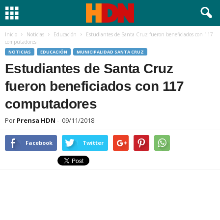
Inicio
Noticias
Educación
Estudiantes de Santa Cruz fueron beneficiados con 117
computadores
NOTICIAS
EDUCACIÓN
MUNICIPALIDAD SANTA CRUZ
Estudiantes de Santa Cruz
fueron beneficiados con 117
computadores
Por
Prensa HDN
-
09/11/2018
Facebook
Twitter