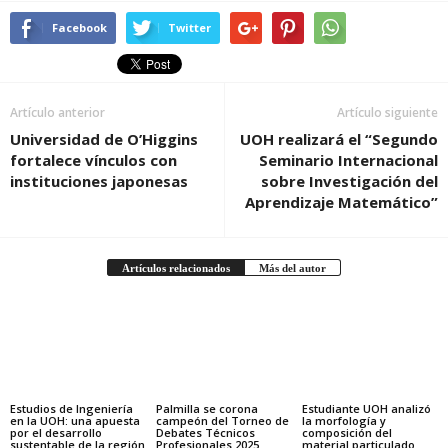
Facebook
Twitter
Artículo anterior
Artículo siguiente
Universidad de O’Higgins
UOH realizará el “Segundo
fortalece vínculos con
Seminario Internacional
instituciones japonesas
sobre Investigación del
Aprendizaje Matemático”
Artículos relacionados
Más del autor
Estudios de Ingeniería
Palmilla se corona
Estudiante UOH analizó
en la UOH: una apuesta
campeón del Torneo de
la morfología y
por el desarrollo
Debates Técnicos
composición del
sustentable de la región
Profesionales 2025
material particulado