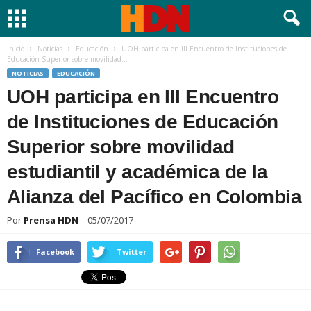
Inicio
Noticias
Educación
UOH participa en III Encuentro de Instituciones de
Educación Superior sobre movilidad...
NOTICIAS
EDUCACIÓN
UOH participa en III Encuentro
de Instituciones de Educación
Superior sobre movilidad
estudiantil y académica de la
Alianza del Pacífico en Colombia
Por
Prensa HDN
-
05/07/2017
Facebook
Twitter