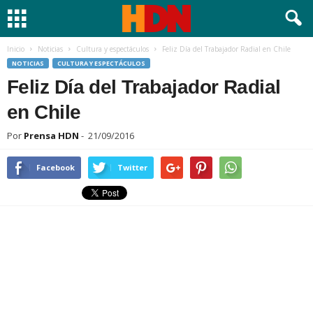
Inicio
Noticias
Cultura y espectáculos
Feliz Día del Trabajador Radial en Chile
NOTICIAS
CULTURA Y ESPECTÁCULOS
Feliz Día del Trabajador Radial
en Chile
Por
Prensa HDN
-
21/09/2016
Facebook
Twitter