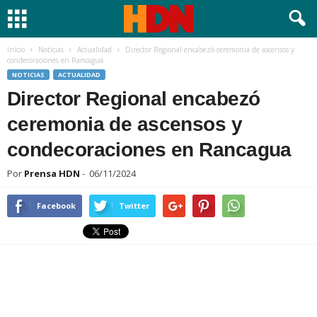
Inicio
Noticias
Actualidad
Director Regional encabezó ceremonia de ascensos y
condecoraciones en Rancagua
NOTICIAS
ACTUALIDAD
Director Regional encabezó
ceremonia de ascensos y
condecoraciones en Rancagua
Por
Prensa HDN
-
06/11/2024
Facebook
Twitter