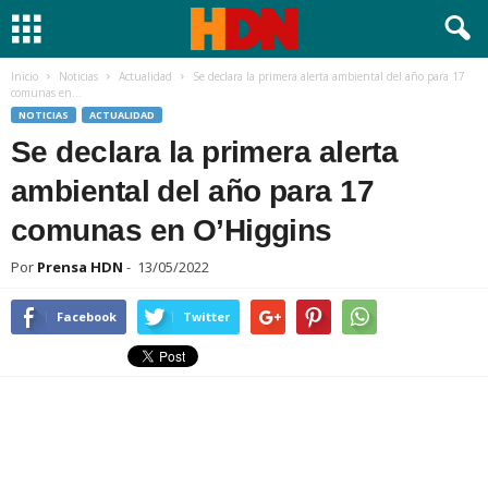
Inicio
Noticias
Actualidad
Se declara la primera alerta ambiental del año para 17
comunas en...
NOTICIAS
ACTUALIDAD
Se declara la primera alerta
ambiental del año para 17
comunas en O’Higgins
Por
Prensa HDN
-
13/05/2022
Facebook
Twitter