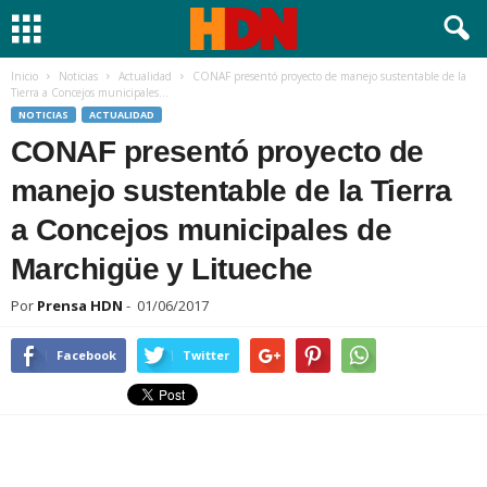
Inicio
Noticias
Actualidad
CONAF presentó proyecto de manejo sustentable de la
Tierra a Concejos municipales...
NOTICIAS
ACTUALIDAD
CONAF presentó proyecto de
manejo sustentable de la Tierra
a Concejos municipales de
Marchigüe y Litueche
Por
Prensa HDN
-
01/06/2017
Facebook
Twitter