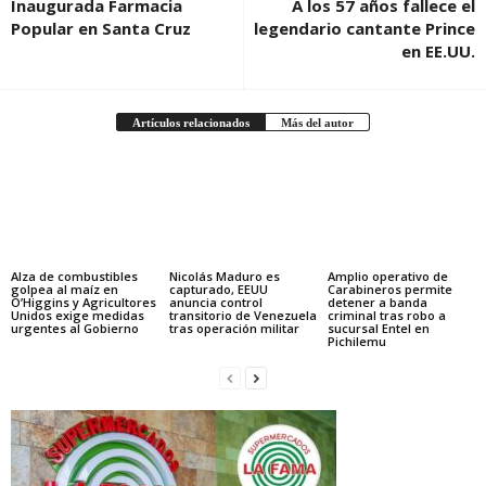
Inaugurada Farmacia
A los 57 años fallece el
Popular en Santa Cruz
legendario cantante Prince
en EE.UU.
Artículos relacionados
Más del autor
Alza de combustibles
Nicolás Maduro es
Amplio operativo de
golpea al maíz en
capturado, EEUU
Carabineros permite
O’Higgins y Agricultores
anuncia control
detener a banda
Unidos exige medidas
transitorio de Venezuela
criminal tras robo a
urgentes al Gobierno
tras operación militar
sucursal Entel en
Pichilemu