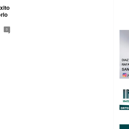
xito
rio
0