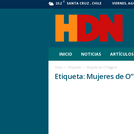
C
SANTA CRUZ , CHILE
VIERNES, AG
10.2
HDN
Digital
INICIO
NOTICIAS
ARTÍCULOS
Inicio
Etiquetas
Mujeres de O”Higgins
Etiqueta: Mujeres de O