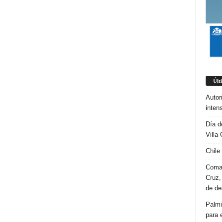
Últ
Autor
inten
Día d
Villa 
Chile
Coman
Cruz,
de d
Palmi
para 