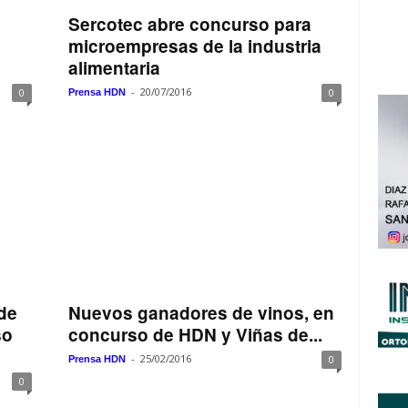
Sercotec abre concurso para
microempresas de la industria
alimentaria
-
20/07/2016
0
0
Prensa HDN
de
Nuevos ganadores de vinos, en
so
concurso de HDN y Viñas de...
-
25/02/2016
0
Prensa HDN
0