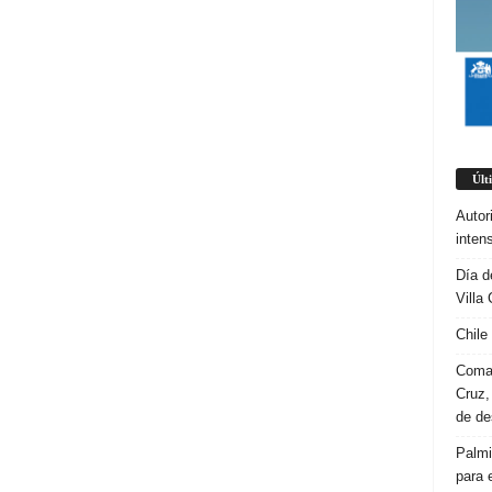
Últ
Autor
inten
Día d
Villa 
Chile
Coman
Cruz,
de d
Palmi
para 