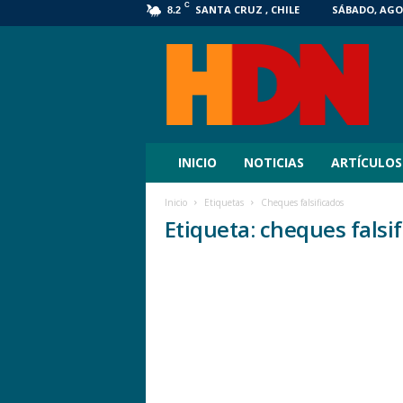
C
SANTA CRUZ , CHILE
SÁBADO, AGOS
8.2
HDN
Digital
INICIO
NOTICIAS
ARTÍCULOS
Inicio
Etiquetas
Cheques falsificados
Etiqueta: cheques falsi