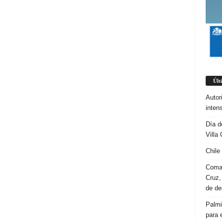
Últ
Autor
inten
Día d
Villa 
Chile
Coman
Cruz,
de d
Palmi
para 