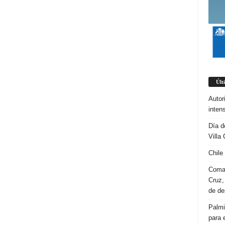
Últ
Autor
inten
Día d
Villa 
Chile
Coman
Cruz,
de d
Palmi
para 