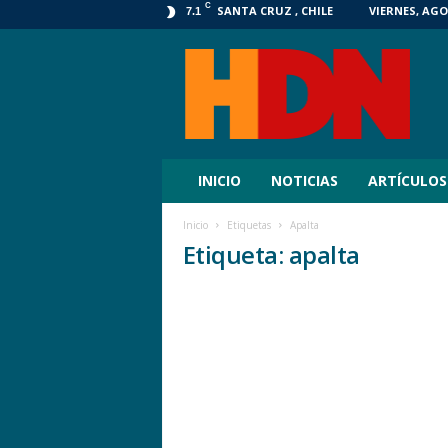
C
SANTA CRUZ , CHILE
VIERNES, AGO
7.1
HDN
Digital
INICIO
NOTICIAS
ARTÍCULOS
Inicio
Etiquetas
Apalta
Etiqueta: apalta