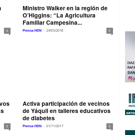
a
Ministro Walker en la región de
O’Higgins: “La Agricultura
Familiar Campesina...
-
24/05/2018
0
0
Prensa HDN
ivos
Activa participación de vecinos
as
de Yáquil en talleres educativos
de diabetes
-
01/11/2017
0
0
Prensa HDN